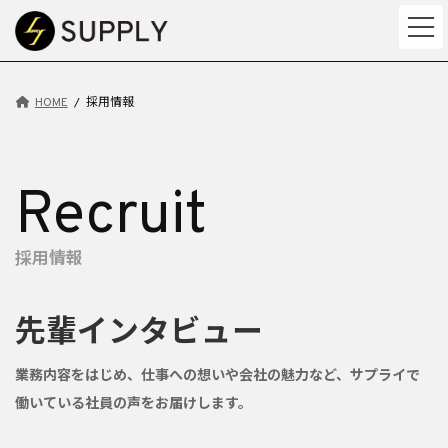
コ
ナ
ン
ビ
テ
ゲ
ン
ー
ツ
シ
HOME
採用情報
へ
ョ
ス
ン
キ
に
ッ
移
Recruit
プ
動
採用情報
先輩インタビュー
業務内容をはじめ、仕事への想いや会社の魅力など、サプライで
働いている社員の声をお届けします。