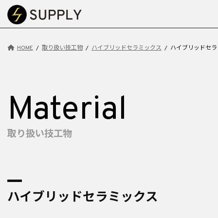
コ
ナ
ン
ビ
テ
ゲ
ン
ー
HOME
取り扱い技工物
ハイブリッドセラミックス
ハイブリッドセラ
ツ
シ
へ
ョ
ス
ン
キ
に
Material
ッ
移
プ
動
取り扱い技工物
ハイブリッドセラミックス