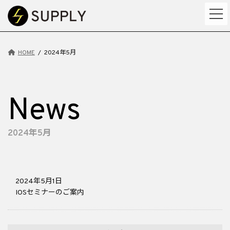
コ
ナ
ン
ビ
テ
ゲ
ン
ー
ツ
シ
HOME
2024年5月
へ
ョ
ス
ン
キ
に
ッ
移
News
プ
動
2024年5月
2024年5月1日
IOSセミナーのご案内