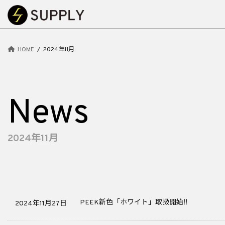
コ
ナ
ン
ビ
テ
ゲ
ン
ー
HOME
2024年11月
ツ
シ
へ
ョ
ス
ン
キ
に
News
ッ
移
プ
動
2024年11月
PEEK新色「ホワイト」取扱開始‼
2024年11月27日